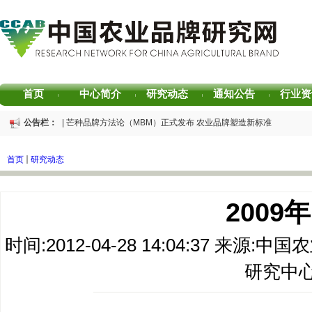
首页
中心简介
研究动态
通知公告
行业资
|
|
|
|
公告栏：
重磅发布 | 芒种品牌方法论（MBM）正式发布 农业品牌塑造新标准
重磅发布 | 2025中国茶叶区域公用品牌声誉评价研究报告
重磅发布 | 2026中国茶叶企业产品品牌价值评估报告
首页
研究动态
书香赋能乡村振兴！“耕读中国·品牌强农”主题阅读活动在杭州圆满落幕
2026中国茶叶区域公用品牌价值评估报告
专家观点｜建构富有持久竞争力的中国品牌生态 创新具有独特整合力的中国品
200
时间:2012-04-28 14:04:37 
研究中心