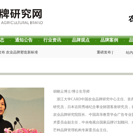
态
通知公告
行业资讯
品牌观点
品牌案例
|
|
|
|
|
发布 农业品牌塑造新标准
重磅发布 | 芒种品牌
站内
声誉评价研究报告
重磅发布 | 2025中
值评估报告
重磅发布 | 2026中
主题阅读活动在杭州圆满落幕
书香赋能乡村振兴！“耕
2026中国茶叶区域公
生态 创新具有独特整合力的中国品牌叙事
专家观点｜建构富有持
胡晓云博士/博士生导师
浙江大学CARD中国农业品牌研究中心主任、首
研究员，日本吉田秀雄纪念事业财团客座研究员，
农业品牌研究院院长、中国高等教育学会广告专业
术委员会副主任，中央电视台国家品牌计划顾问、
芒种品牌管理机构专家委员会主任。