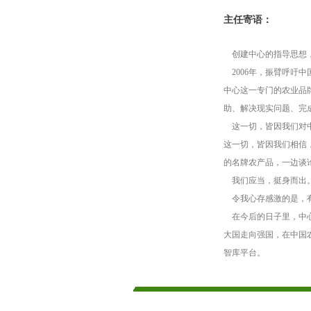
主任寄语：
创建中心的指导思想
2006
年，振臂呼吁中
中心这一专门的农业品
助、解决现实问题、完
这一切，皆因我们对
这一切，皆因我们相信
的名牌农产品，一边谈
我们应当，挺身而出
令我心存感激的是，
在今后的日子里，中
大国走向强国，在中国
智库平台。