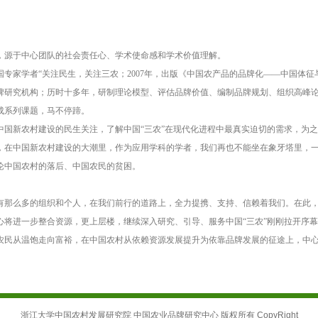
，源于中心团队的社会责任心、学术使命感和学术价值理解。
国专家学者“关注民生，关注三农；
2007
年，出版《中国农产品的品牌化——中国体征
牌研究机构；历时十多年，研制理论模型、评估品牌价值、编制品牌规划、组织高峰
成系列课题，马不停蹄。
中国新农村建设的民生关注，了解中国“三农”在现代化进程中最真实迫切的需求，为
，在中国新农村建设的大潮里，作为应用学科的学者，我们再也不能坐在象牙塔里，
论中国农村的落后、中国农民的贫困。
。
有那么多的组织和个人，在我们前行的道路上，全力提携、支持、信赖着我们。在此
心将进一步整合资源，更上层楼，继续深入研究、引导、服务中国“三农”刚刚拉开序
农民从温饱走向富裕，在中国农村从依赖资源发展提升为依靠品牌发展的征途上，中心
浙江大学中国农村发展研究院 中国农业品牌研究中心 版权所有 CopyRight