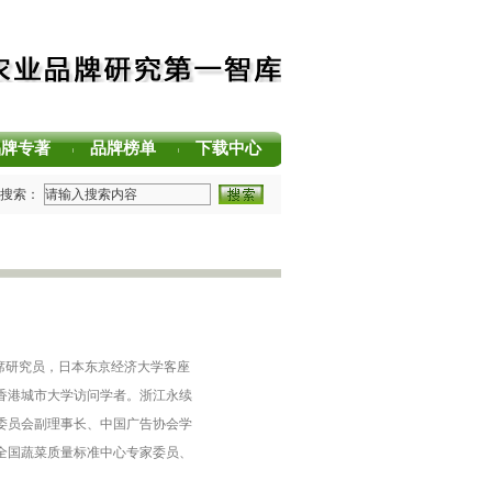
品牌专著
品牌榜单
下载中心
|
|
|
方法论（MBM）正式发布 农业品牌塑造新标准
搜索：
国茶叶区域公用品牌声誉评价研究报告
国茶叶企业产品品牌价值评估报告
读中国·品牌强农”主题阅读活动在杭州圆满落幕
用品牌价值评估报告
久竞争力的中国品牌生态 创新具有独特整合力的中国品牌叙事
席研究员，日本东京经济大学客座
香港城市大学访问学者。浙江永续
委员会副理事长、中国广告协会学
全国蔬菜质量标准中心专家委员、