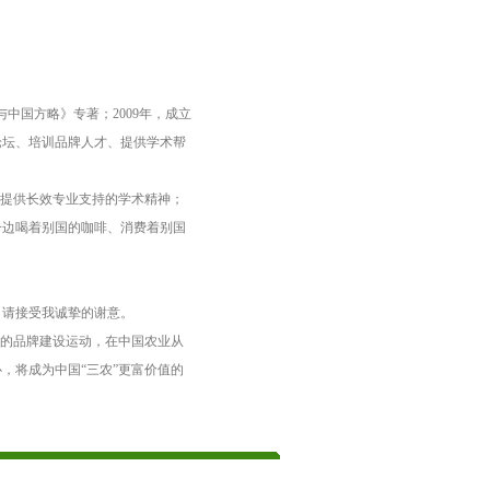
与中国方略》专著；
2009
年，成立
论坛、培训品牌人才、提供学术帮
之提供长效专业支持的学术精神；
一边喝着别国的咖啡、消费着别国
，请接受我诚挚的谢意。
幕的品牌建设运动，在中国农业从
，将成为中国“三农”更富价值的