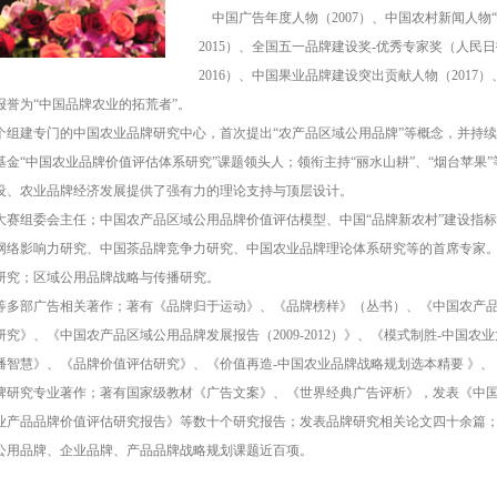
中国广告年度人物（2007）、中国农村新闻人物
2015）、全国五一品牌建设奖-优秀专家奖（人民
2016）、中国果业品牌建设突出贡献人物（2017）
报誉为“中国品牌农业的拓荒者”。
组建专门的中国农业品牌研究中心，首次提出“农产品区域公用品牌”等概念，并持
金“中国农业品牌价值评估体系研究”课题领头人；领衔主持“丽水山耕”、“烟台苹果
设、农业品牌经济发展提供了强有力的理论支持与顶层设计。
赛组委会主任；中国农产品区域公用品牌价值评估模型、中国“品牌新农村”建设指
网络影响力研究、中国茶品牌竞争力研究、中国农业品牌理论体系研究等的首席专家
究；区域公用品牌战略与传播研究。
多部广告相关著作；著有《品牌归于运动》、《品牌榜样》（丛书）、《中国农产品
究》、《中国农产品区域公用品牌发展报告（2009-2012）》、《模式制胜-中国
播智慧》、《品牌价值评估研究》、《价值再造-中国农业品牌战略规划选本精要 》
牌研究专业著作；著有国家级教材《广告文案》、《世界经典广告评析》，发表《中
业产品品牌价值评估研究报告》等数十个研究报告；发表品牌研究相关论文四十余篇
公用品牌、企业品牌、产品品牌战略规划课题近百项。