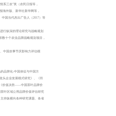
“情系三农”奖（农民日报等，
日报海外版、新华社新华网等，
、中国当代杰出广告人（2017）等
续进行纵深的理论研究与战略规划
”等数十个农业品牌战略规划项目，
标、中国农事节庆影响力评估模
。
的品牌化-中国体征与中国方
农业龙头企业发展模式研究》、《符
、《价值决胜——中国茶叶品牌价
国茶叶区域公用品牌价值评估研究
；主持纵横向各种研究课题、各省