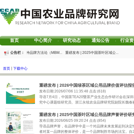
首页
中心简介
研究动态
通知公告
行业资
|
|
|
|
重磅发布 | 芒种品牌方法论（MBM...
公告栏：
重磅发布 | 2025中国茶叶区域公...
重磅发布 | 2026中国茶叶企业产...
书香赋能乡村振兴！“耕读中国·...
2026中国茶叶区域公用品牌价值评...
专家观点｜建构富有持久竞争力...
首页
下载中心
重磅发布 | 2026中国绿茶区域公用品牌价值评估报
发布日期:2026/07/06 11:35:48 点击:(618)
导语7月4日，中国茶TEA20暨茶产业生态合作研讨会在深
究中心课题组研究员、浙江永续农业品牌研究院副院长魏春丽在会
重磅发布 | 2025中国茶叶区域公用品牌声誉评价研
发布日期:2026/06/25 09:20:24 点击:(854)
导语品牌声誉，在品牌学中是一个对品牌未来发展起到决定
者对某一品牌的整体评价，是一个品牌制胜市场的法宝。自201