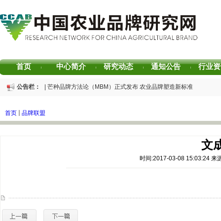
首页
中心简介
研究动态
通知公告
行业资
|
|
|
|
公告栏：
重磅发布 | 芒种品牌方法论（MBM）正式发布 农业品牌塑造新标准
重磅发布 | 2025中国茶叶区域公用品牌声誉评价研究报告
重磅发布 | 2026中国茶叶企业产品品牌价值评估报告
首页
品牌联盟
书香赋能乡村振兴！“耕读中国·品牌强农”主题阅读活动在杭州圆满落幕
2026中国茶叶区域公用品牌价值评估报告
专家观点｜建构富有持久竞争力的中国品牌生态 创新具有独特整合力的中国品
文
时间:2017-03-08 15:03: