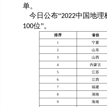
单。
今日公布
“
中国地理
2022
位”。
100
排序
省份
1
宁夏
2
山东
3
山西
4
内蒙古
5
江苏
6
江西
7
福建
8
湖南
9
海南