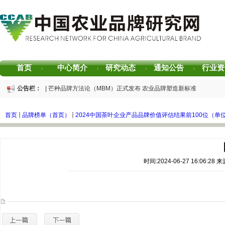
首页
中心简介
研究动态
通知公告
行业资
|
|
|
|
公告栏：
重磅发布 | 芒种品牌方法论（MBM）正式发布 农业品牌塑造新标准
重磅发布 | 2025中国茶叶区域公用品牌声誉评价研究报告
重磅发布 | 2026中国茶叶企业产品品牌价值评估报告
首页
品牌榜单（首页）
2024中国茶叶企业产品品牌价值评估结果前100位（单
书香赋能乡村振兴！“耕读中国·品牌强农”主题阅读活动在杭州圆满落幕
2026中国茶叶区域公用品牌价值评估报告
专家观点｜建构富有持久竞争力的中国品牌生态 创新具有独特整合力的中国品
时间:2024-06-27 16:06: