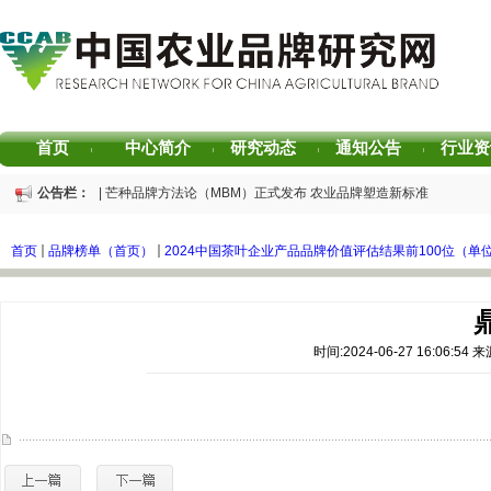
首页
中心简介
研究动态
通知公告
行业资
|
|
|
|
公告栏：
重磅发布 | 芒种品牌方法论（MBM）正式发布 农业品牌塑造新标准
重磅发布 | 2025中国茶叶区域公用品牌声誉评价研究报告
重磅发布 | 2026中国茶叶企业产品品牌价值评估报告
首页
品牌榜单（首页）
2024中国茶叶企业产品品牌价值评估结果前100位（单
书香赋能乡村振兴！“耕读中国·品牌强农”主题阅读活动在杭州圆满落幕
2026中国茶叶区域公用品牌价值评估报告
专家观点｜建构富有持久竞争力的中国品牌生态 创新具有独特整合力的中国品
时间:2024-06-27 16:06: