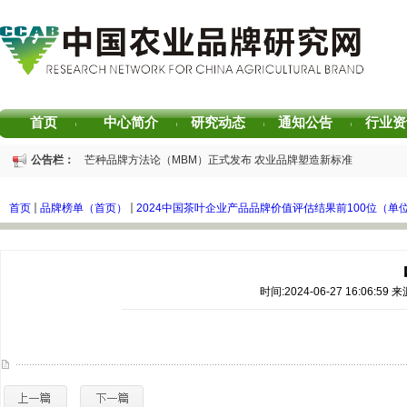
首页
中心简介
研究动态
通知公告
行业资
|
|
|
|
公告栏：
重磅发布 | 芒种品牌方法论（MBM）正式发布 农业品牌塑造新标准
重磅发布 | 2025中国茶叶区域公用品牌声誉评价研究报告
重磅发布 | 2026中国茶叶企业产品品牌价值评估报告
首页
品牌榜单（首页）
2024中国茶叶企业产品品牌价值评估结果前100位（单
书香赋能乡村振兴！“耕读中国·品牌强农”主题阅读活动在杭州圆满落幕
2026中国茶叶区域公用品牌价值评估报告
专家观点｜建构富有持久竞争力的中国品牌生态 创新具有独特整合力的中国品
时间:2024-06-27 16:06: