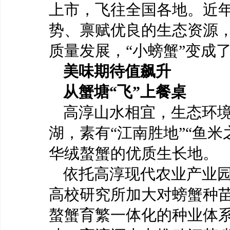
上市，飞往全国各地。近
势、禀赋优良的生态资源
质量发展，
“小螃蟹”变成
美味期待值飙升
从蟹塘
“飞”上餐桌
高淳山水相宜，生态环
湖，素有
“江南胜地”“鱼
华绒螯蟹的优质生长地。
依托高淳现代农业产业
高校研究所加大对螃蟹种
螯蟹育繁一体化的种业体