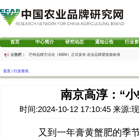
首页
中心简介
研究动态
通知公告
行业资
|
|
|
|
重磅发布 | 芒种品牌方法论（MBM）正式发布 农业品牌塑造新标准
公告栏：
重磅发布 | 2025中国茶叶区域公用品牌声誉评价研究报告
重磅发布 | 2026中国茶叶企业产品品牌价值评估报告
首页
行业资讯
书香赋能乡村振兴！“耕读中国·品牌强农”主题阅读活动在杭州圆满落幕
2026中国茶叶区域公用品牌价值评估报告
专家观点｜建构富有持久竞争力的中国品牌生态 创新具有独特整合力的中国品
南京高淳：“小
时间:2024-10-12 17:10:45
又到一年膏黄蟹肥的季