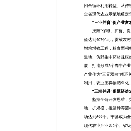
闭合循环利用转型、从传
全省现代农业示范地奠定
“三业并育”促产业富
按照
“保粮、扩畜、
值达到
亿元，贡献农村
407
增粮增效工程，粮食面积
道地、仿野生中药材规模
展，打造形成
个肉牛产业
3
产业作为“三元双向”闭
利用，农业废弃物肥料化
“三端并进”促延链益
坚持全链开发思维，
地、扩规模，推进种养菌
场达到
个。宁县成为全
699
现代农业产业园
个、省级
2