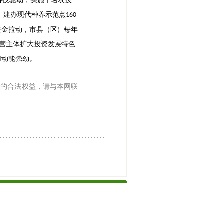
科技驱动，实施千名农技
，建办现代种养示范点
160
资金拉动，市县（区）每年
经营主体扩大投资发展特色
用动能强劲。
您的合法权益，请与本网联