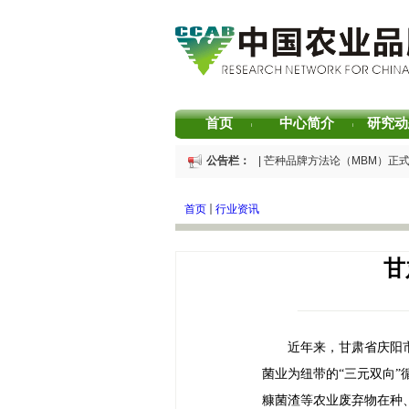
首页
中心简介
研究动
|
|
公告栏：
重磅发布 | 芒种品牌方法论（MBM）正
重磅发布 | 2025中国茶叶区域公用品牌
重磅发布 | 2026中国茶叶企业产品品牌
首页
行业资讯
书香赋能乡村振兴！“耕读中国·品牌强农
2026中国茶叶区域公用品牌价值评估报告
专家观点｜建构富有持久竞争力的中国品
甘
近年来，甘肃省庆阳
菌业为纽带的
“三元双向
糠菌渣等农业废弃物在种