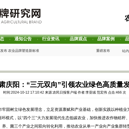
态
通知公告
行业资讯
品牌观点
品牌案例
|
|
|
|
|
式发布 农业品牌塑造新标准
重磅发布 | 芒种品牌
站内
声誉评价研究报告
重磅发布 | 2025
价值评估报告
重磅发布 | 2026
”主题阅读活动在杭州圆满落幕
书香赋能乡村振兴！“
2026中国茶叶区域
牌生态 创新具有独特整合力的中国品牌叙事
专家观点｜建构富有持
肃庆阳：“三元双向”引领农业绿色高质量
时间:2024-10-12 17:10:42 来源:农民日报客户端 作者:李亚绒 范宏伟 点击:
466
次
市牢固树立绿色发展理念，立足资源禀赋和产业基础，创新实践以种植业
”循环模式，以“四个三”大力发展现代生态低碳农业，加快推进农作物秸秆
、养、菌三个产业之间双向转化利用，推动农业从单一产业向产业集群转