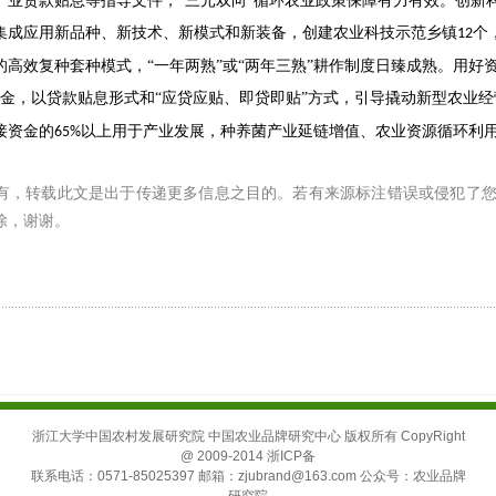
产业贷款贴息等指导文件，“三元双向”循环农业政策保障有力有效。创新
集成应用新品种、新技术、新模式和新装备，创建农业科技示范乡镇
个
12
的高效复种套种模式，“一年两熟”或“两年三熟”耕作制度日臻成熟。用好
金，以贷款贴息形式和“应贷应贴、即贷即贴”方式，引导撬动新型农业
接资金的
以上用于产业发展，种养菌产业延链增值、农业资源循环利
65%
有，转载此文是出于传递更多信息之目的。若有来源标注错误或侵犯了
除，谢谢。
浙江大学中国农村发展研究院 中国农业品牌研究中心 版权所有 CopyRight
@ 2009-2014 浙ICP备
联系电话：0571-85025397 邮箱：zjubrand@163.com 公众号：农业品牌