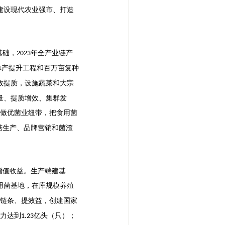
建设现代农业强市、打造
基础，
年全产业链产
2023
单产提升工程和百万亩复种
效提质，设施蔬菜和大宗
量、提质增效、集群发
做优菌业纽带，把食用菌
菇生产、品牌营销和菌渣
增值收益。生产端建基
用菌基地，在库规模养殖
链条、提效益，创建国家
力达到
亿头（只）；
1.23