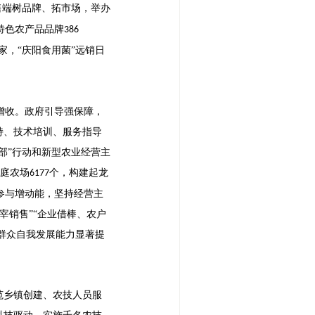
售端树品牌、拓市场，举办
特色农产品品牌
386
家，“庆阳食用菌”远销日
增收。政府引导强保障，
持、技术培训、服务指导
部”行动和新型农业经营主
庭农场
个，构建起龙
6177
参与增动能，坚持经营主
宰销售”“企业借棒、农户
，群众自我发展能力显著提
范乡镇创建、农技人员服