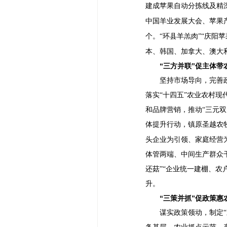
建成苹果自动分拣线及精
中国羊业发展大会、苹果
个。“环县羊羔肉”“庆阳苹
本、韩国、加拿大、澳大
“三方并联”促主体带
坚持市场导向，完善
落实
“十四五”农业农村
和品牌营销，推动“三元
体提升行动，镇原圣越农
头企业为引领、家庭经营
体管两端、中间生产群众
还菇”“企业统一建棚、农
升。
“三策并抓”促政策惠
谋实政策领动，制定