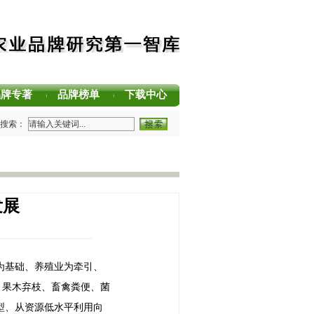
品牌专著
品牌榜单
下载中心
|
|
|
方法论（MBM）正式发布 农业品牌塑造新标准
搜索：
中国茶叶区域公用品牌声誉评价研究报告
中国茶叶企业产品品牌价值评估报告
耕读中国·品牌强农”主题阅读活动在杭州圆满落幕
公用品牌价值评估报告
久竞争力的中国品牌生态 创新具有独特整合力的中国品牌叙事
发展
为基础、养殖业为牵引、
、果木弃枝、畜禽粪便、菌
型、从资源低水平利用向