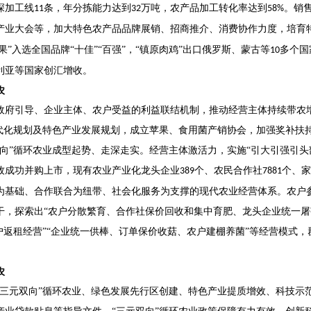
深加工线
条，年分拣能力达到
万吨，农产品加工转化率达到
。销
11
32
58%
产业大会等，加大特色农产品品牌展销、招商推介、消费协作力度，培育
果”入选全国品牌“十佳”“百强”，“镇原肉鸡”出口俄罗斯、蒙古等
多个国
10
利亚等国家创汇增收。
农
政府引导、企业主体、农户受益的利益联结机制，推动经营主体持续带农
现代化规划及特色产业发展规划，成立苹果、食用菌产销协会，加强奖补扶
双向”循环农业成型起势、走深走实。经营主体激活力，实施“引大引强引头
牧成功并购上市，现有农业产业化龙头企业
个、农民合作社
个、家
389
7881
为基础、合作联合为纽带、社会化服务为支撑的现代农业经营体系。农户
干，探索出“农户分散繁育、合作社保价回收和集中育肥、龙头企业统一屠
户返租经营”“企业统一供棒、订单保价收菇、农户建棚养菌”等经营模式
农
“三元双向”循环农业、绿色发展先行区创建、特色产业提质增效、科技示