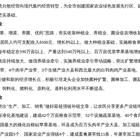
统分散经营向现代集约经营转型，为全市创建国家农业绿色发展先行区、
坚实基础。
农
提果、增菜、养菌、优药”思路，夯实依靠种植业、养殖业、菌业促农增收
居民人均可支配收入
元、增长
以上。做大种植业基础，实施粮食
6500
8%
每年稳定在
万亩以上、产量达到
万吨以上。百万亩优质苹果基地增
590
140
效应持续放大。做强养殖业牵引，实施养殖业牵引带动战略，突出扩繁增
带、
个肉羊产业带、
个生猪产业大县和西北最大的白羽肉鸡产业基地。
4
3
环关键和新的经济增长点，积极引培龙头企业加快菌种扩繁、菌棒加工、菌
、饲料化、燃料化、原料化、基料化利用水平不断提高。
农
突出
“生产、加工、销售”做好延链强链补链文章，让农民分享更多产业链
标准化基地建设，建成
个万亩粮食示范带、
个设施蔬菜基地、
个食
42
52
40
国最大的矮化自根砧苹果基地，环县成为百万头肉羊产业大县。加工端延
产业园
个、国家农业产业强镇
个，建成畜禽屠宰线
条，年屠宰加工能
5
4
11