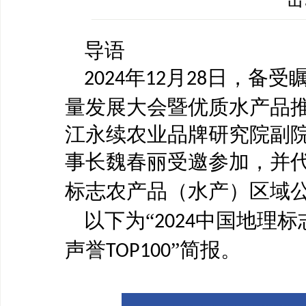
导语
年
月
日，备受
2024
12
28
量发展大会暨优质水产品
江永续农业品牌研究院副
事长魏春丽受邀参加，并代
标志农产品（水产）区域
以下为
“
中国地理标
2024
声誉
”简报。
TOP100