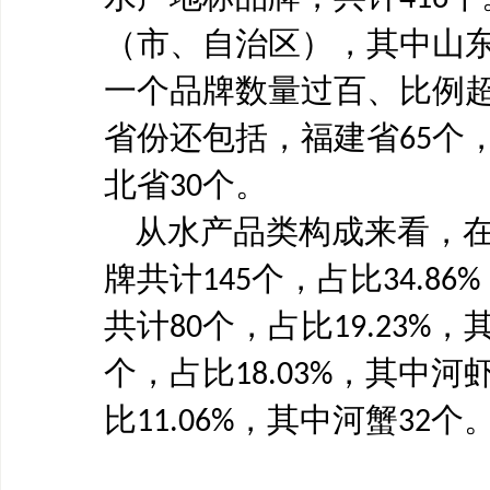
（市、自治区），其中山
一个品牌数量过百、比例
省份还包括，福建省
个
65
北省
个。
30
从水产品类构成来看，
牌共计
个，占比
145
34.86%
共计
个，占比
，
80
19.23%
个，占比
，其中河
18.03%
比
，其中河蟹
个
11.06%
32