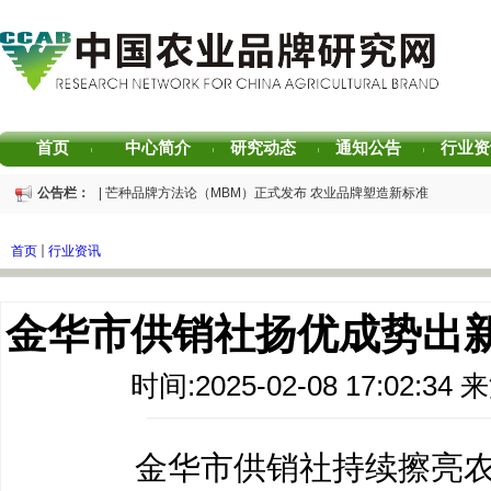
首页
中心简介
研究动态
通知公告
行业资
|
|
|
|
公告栏：
重磅发布 | 芒种品牌方法论（MBM）正式发布 农业品牌塑造新标准
重磅发布 | 2025中国茶叶区域公用品牌声誉评价研究报告
重磅发布 | 2026中国茶叶企业产品品牌价值评估报告
首页
行业资讯
书香赋能乡村振兴！“耕读中国·品牌强农”主题阅读活动在杭州圆满落幕
2026中国茶叶区域公用品牌价值评估报告
专家观点｜建构富有持久竞争力的中国品牌生态 创新具有独特整合力的中国品
金华市供销社扬优成势出新
时间:2025-02-08 17:02:
金华市供销社持续擦亮