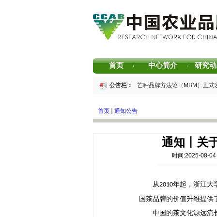
首页
中心简介
研究动
|
|
重磅发布 | 芒种品牌方法论（MBM）正式
公告栏：
重磅发布 | 2025中国茶叶区域公用品牌
重磅发布 | 2026中国茶叶企业产品品牌
首页
通知公告
书香赋能乡村振兴！“耕读中国·品牌强农
2026中国茶叶区域公用品牌价值评估报告
专家观点｜建构富有持久竞争力的中国品牌
通知丨关于
时间:2025-08
从
年起，浙江大
2010
国茶品牌的价值升维提供
中国的茶文化源远流