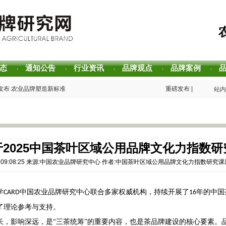
态
通知公告
行业资讯
品牌观点
品牌案例
|
|
|
|
|
发布 农业品牌塑造新标准
重磅发布 | 芒种品牌
站内
声誉评价研究报告
重磅发布 | 2025
价值评估报告
重磅发布 | 2026
”主题阅读活动在杭州圆满落幕
书香赋能乡村振兴！“
2026中国茶叶区域公
生态 创新具有独特整合力的中国品牌叙事
专家观点｜建构富有持
2025中国茶叶区域公用品牌文化力指数
-04 09:08:25 来源:中国农业品牌研究中心 作者:中国茶叶区域公用品牌文化力指数研究课
学
中国农业品牌研究中心联合多家权威机构，持续开展了
年的中国
CARD
16
了理论参考与支持。
长，影响深远，是
“三茶统筹”的重要内容，也是茶品牌建设的核心要素。