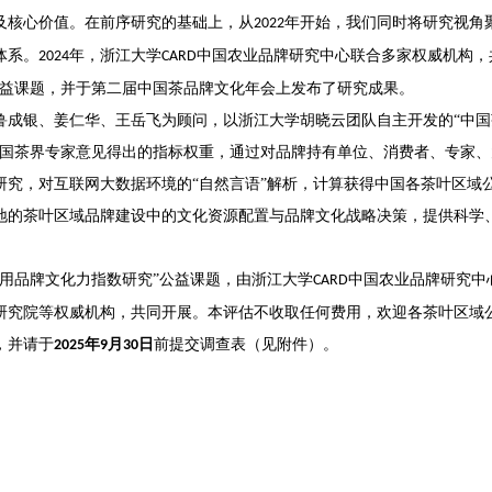
及核心价值。在前序研究的基础上，从
年开始，我们同时将研究视角
2022
体系。
年，浙江大学
中国农业品牌研究中心联合多家权威机构，
2024
CARD
公益课题，并于第二届中国茶品牌文化年会上发布了研究成果。
鲁成银、姜仁华、王岳飞为顾问，以浙江大学胡晓云团队自主开发的
“中
中国茶界专家意见得出的指标权重，通过对品牌持有单位、消费者、专家
研究，对互联网大数据环境的“自然言语”解析，计算获得中国各茶叶区域
地的茶叶区域品牌建设中的文化资源配置与品牌文化战略决策，提供科学
用品牌文化力指数研究”公益课题，由浙江大学
中国农业品牌研究中
CARD
研究院等权威机构，共同开展。本评估不收取任何费用，欢迎各茶叶区域
前提交调查表（见附件）。
，并请于
年
月
日
2025
9
30