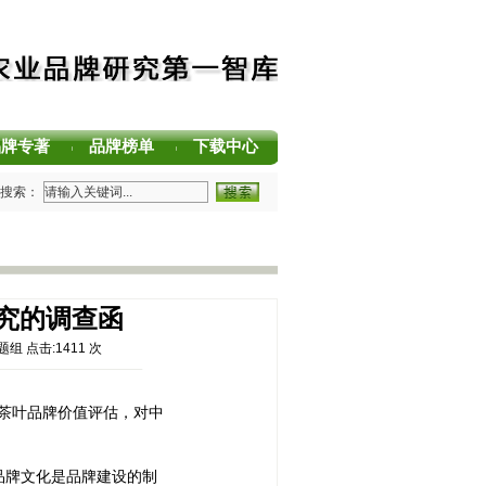
品牌专著
品牌榜单
下载中心
|
|
|
方法论（MBM）正式发布 农业品牌塑造新标准
搜索：
中国茶叶区域公用品牌声誉评价研究报告
中国茶叶企业产品品牌价值评估报告
耕读中国·品牌强农”主题阅读活动在杭州圆满落幕
用品牌价值评估报告
久竞争力的中国品牌生态 创新具有独特整合力的中国品牌叙事
研究的调查函
题组 点击:
1411
次
茶叶品牌价值评估，对中
品牌文化是品牌建设的制