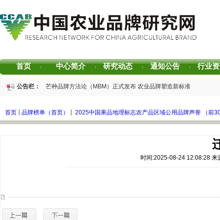
首页
中心简介
研究动态
通知公告
行业资
|
|
|
|
公告栏：
重磅发布 | 芒种品牌方法论（MBM）正式发布 农业品牌塑造新标准
重磅发布 | 2025中国茶叶区域公用品牌声誉评价研究报告
重磅发布 | 2026中国茶叶企业产品品牌价值评估报告
首页
品牌榜单（首页）
2025中国果品地理标志农产品区域公用品牌声誉 （前3
书香赋能乡村振兴！“耕读中国·品牌强农”主题阅读活动在杭州圆满落幕
2026中国茶叶区域公用品牌价值评估报告
专家观点｜建构富有持久竞争力的中国品牌生态 创新具有独特整合力的中国品
时间:2025-08-24 12:08: