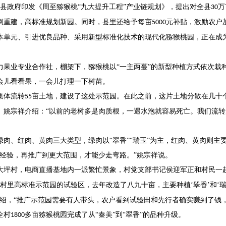
县政府印发《周至猕猴桃“九大提升工程”产业链规划》，提出对全县
万
30
倒重建，高标准规划新园。同时，县里还给予每亩
元补贴，激励农户
5000
本单元、引进优良品种、采用新型标准化技术的现代化猕猴桃园，正在成
力果业专业合作社，棚架下，猕猴桃以
“一主两蔓”的新型种植方式依次栽
会儿看看果，一会儿打理一下树苗。
集体流转
亩土地，建设了这处示范园。在此之前，这片土地分散在几十
55
。姚宗祥介绍：“以前的老树多是肉质根，一遇水泡就容易死亡。我们流
绿肉、红肉、黄肉三大类型，绿肉以
“翠香”“瑞玉”为主，红肉、黄肉则
结经验，再推广到更大范围，才能少走弯路。”姚宗祥说。
大坪村，电商直播基地内一派繁忙景象，村党支部书记侯迎军正和村民一
村里高标准示范园的试验区，去年改造了八九十亩，主要种植‘翠香’和‘瑞
介绍，“推广示范园需要有人带头，农户看到试验田和先行者确实赚到了钱
全村
多亩猕猴桃园完成了从“秦美”到“翠香”的品种升级。
1800