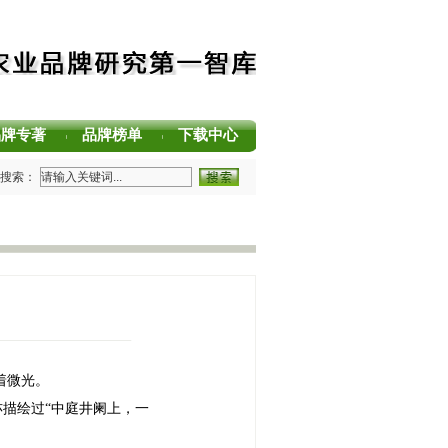
品牌专著
品牌榜单
下载中心
|
|
|
法论（MBM）正式发布 农业品牌塑造新标准
搜索：
国茶叶区域公用品牌声誉评价研究报告
国茶叶企业产品品牌价值评估报告
读中国·品牌强农”主题阅读活动在杭州圆满落幕
用品牌价值评估报告
久竞争力的中国品牌生态 创新具有独特整合力的中国品牌叙事
着微光。
亦描绘过“中庭井阑上，一