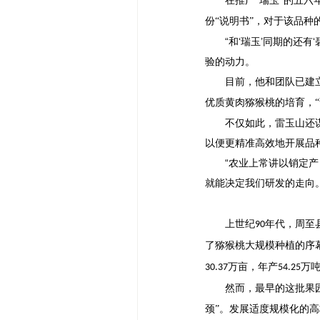
在推广
“瑞玉”的五
份“说明书”，对于该品种
“和‘瑞玉’同期的还
验的动力。
目前，他和团队已建
优质黄肉猕猴桃的培育，“
不仅如此，雷玉山还
以便更精准高效地开展品
“农业上常讲以销定
就能决定我们研发的走向
上世纪
年代，周至
90
了猕猴桃大规模种植的序
万亩，年产
万
30.37
54.25
然而，最早的这批果
颈”。发展适度规模化的高