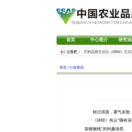
首页
中心简介
研究动
|
|
重磅发布 | 芒种品牌方法论（MBM）正式
公告栏：
重磅发布 | 2025中国茶叶区域公用品牌声
重磅发布 | 2026中国茶叶企业产品品牌价
首页
行业资讯
书香赋能乡村振兴！“耕读中国·品牌强农”
2026中国茶叶区域公用品牌价值评估报告
专家观点｜建构富有持久竞争力的中国品牌
秋日清晨，雾气未散
《诗经》有云
“隰有
架猕猴桃”的闲趣场景。