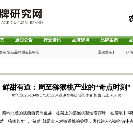
态
通知公告
行业资讯
品牌观点
品牌案例
|
|
|
|
|
发布 农业品牌塑造新标准
重磅发布 | 芒种品牌方
站内
誉评价研究报告
重磅发布 | 2025中
值评估报告
重磅发布 | 2026中
主题阅读活动在杭州圆满落幕
书香赋能乡村振兴！“耕
2026中国茶叶区域公
生态 创新具有独特整合力的中国品牌叙事
专家观点｜建构富有持
鲜甜有道：周至猕猴桃产业的“奇点时刻”
时间:2025-10-09 17:10:13 来源:新华每日电讯 作者:莫 鑫 点击:
767
次
，秦岭北麓的陕西西安周至县，棚架上的猕猴桃凝结着露珠，在晨曦中闪
苌楚，猗傩其华”，“苌楚”就是古人对猕猴桃的称呼，唐代诗人岑参的诗中