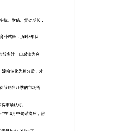
多抗、耐储、货架期长，
交育种试验，历时
年从
8
”甜酸多汁，口感较为突
、淀粉转化为糖分后，才
春节销售旺季的市场需
获得市场认可。
玉”在
月中旬采摘后，需
10