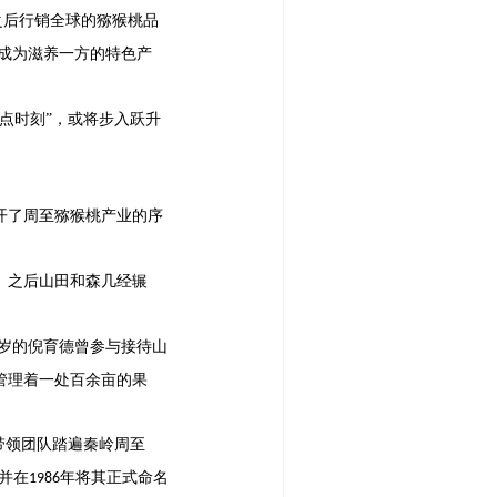
之后行销全球的猕猴桃品
成为滋养一方的特色产
奇点时刻”，或将步入跃升
开了周至猕猴桃产业的序
。之后山田和森几经辗
岁的倪育德曾参与接待山
管理着一处百余亩的果
带领团队踏遍秦岭周至
，并在
年将其正式命名
1986