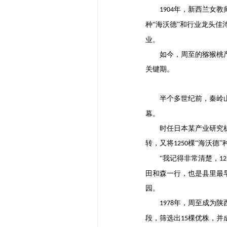
年，新西兰女教
1904
种“海沃德”和行业龙头佳
业。
如今，周至的猕猴桃
关键期。
半个多世纪前，秦岭
幕。
时任日本某产业研究
转，又将
棵“海沃德
1250
“我记得非常清楚，
12
田和森一行，也是县里最
园。
年，周至成为陕
1978
段，筛选出
棵优株，并
15