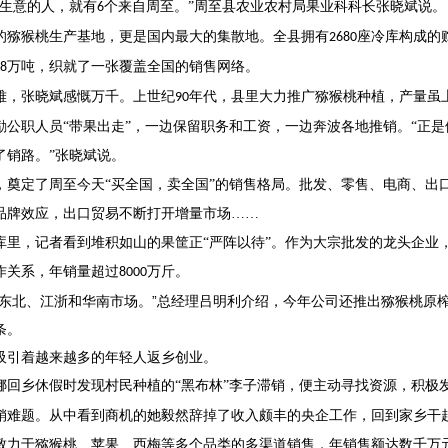
生意的人，就有
个来自周至。”周至县农业农村局果业科科长张晓斌说。
6
的猕猴桃生产基地，更是国内最大的集散地。全县拥有
座冷库构成的
2680
万吨，织就了一张覆盖全国的销售网络。
8
难，张晓斌感慨万千。上世纪
年代，县里大力推广猕猴桃种植，产量虽
90
励公职人员“带果出走”，一边保留职务和工资，一边奔波各地推销。“正
了销路。”张晓斌说。
，奠定了周至今天
“买全国，卖全国”的销售格局。批发、零售、电商、出
品牌效应，出口贸易不断打开增量市场……
库里，记者看到堆积如山的果筐正
“严阵以待”。作为大宗批发的龙头企业
作关系，年销量超过
万斤。
8000
往东北、江浙和华南市场。”总经理吕明利介绍，今年公司还推出猕猴桃原
条。
吸引着越来越多的年轻人返乡创业。
娜回乡休假时发现村民种植的“黑布林”李子滞销，便主动寻找资源，积极
销难题。从中看到商机的她毅然辞掉了收入颇丰的央企工作，回到家乡干
致力于猕猴桃、苹果、西梅等多个品类的多渠道销售，年销售额达数千万