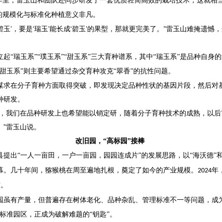
六年里，雷玉山和团队还同步研发了一套优质轻简高效的栽培技术，这就相
的规模化与标准化种植意义非凡。
有‘碧玉’，要是‘瑞玉’能长成‘碧玉’的果型，那就更完美了。”雷玉山难掩遗
立起
“瑞玉系”“璞玉系”“甜玉系”三大育种谱系，其中“瑞玉系”是品种自身
甜玉系”则主要希望通过杂交育种攻克“翠香”的抗性问题。
谋求在分子育种方面取得突破，即发现决定品种性状的基因片段，然后对
种研发。
产，我们在品种研发上也希望能以销定研，随着分子育种技术的成熟，以后
。”雷玉山说。
改旧园，
“高标园”接棒
县提出“一人一亩田，一户一亩园，园园连成片”的发展思路，以“海沃德”和
幕。几十年间，猕猴桃在周至遍地扎根，奠定了如今的产业规模。
年
2024
吨。
园虽有产量，但普遍存在树体老化、品种杂乱、管理标准不一等问题，成
标准园区，正成为破解难题的“钥匙”。