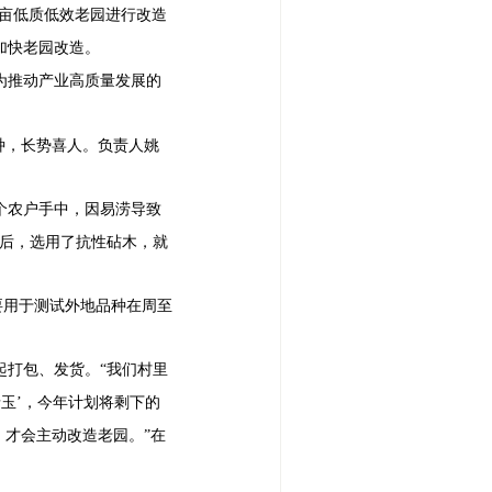
亩低质低效老园进行改造
加快老园改造。
为推动产业高质量发展的
种，长势喜人。负责人姚
个农户手中，因易涝导致
转后，选用了抗性砧木，就
主要用于测试外地品种在周至
起打包、发货。“我们村里
玉’，今年计划将剩下的
，才会主动改造老园。”在