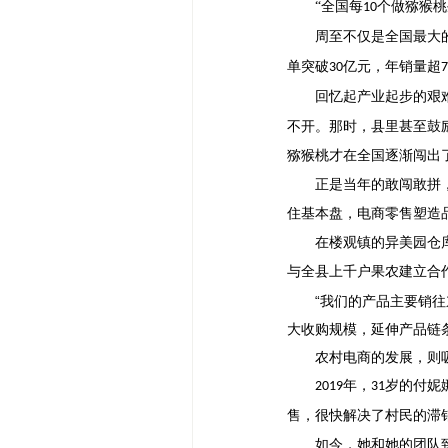
“全国每
个做猕猴桃
10
周至不仅是全国最大
单突破
亿元，年销量超
30
7
回忆起产业起步的艰
不开。那时，县里甚至鼓
猕猴桃才在全国逐渐闯出
正是当年的敢闯敢拼
住基本盘，电商零售塑造
在楼观镇的异美园仓
与全县上千户果农建立合
“我们的产品主要销
大收购规模，延伸产品链
农村电商的发展，则
年，
岁的付妮
2019
31
售，很快解决了村民的滞
如今，她和她的团队