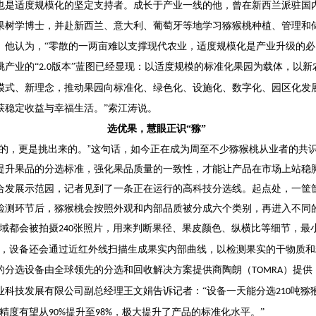
也是适度规模化的坚定支持者。成长于产业一线的他，曾在新西兰派驻国
果树学博士，并赴新西兰、意大利、葡萄牙等地学习猕猴桃种植、管理和
。他认为，
“零散的一两亩难以支撑现代农业，适度规模化是产业升级的必
桃产业的
“
版本”蓝图已经显现：以适度规模的标准化果园为载体，以新
2.0
模式、新理念，推动果园向标准化、绿色化、设施化、数字化、园区化发
获稳定收益与幸福生活。”索江涛说。
选优果，慧眼正识
“猕”
来的，更是挑出来的。”这句话，如今正在成为周至不少猕猴桃从业者的共
提升果品的分选标准，强化果品质量的一致性，才能让产品在市场上站稳
合发展示范园，记者见到了一条正在运行的高科技分选线。起点处，一筐
检测环节后，猕猴桃会按照外观和内部品质被分成六个类别，再进入不同
区域都会被拍摄
张照片，用来判断果径、果皮颜色、纵横比等细节，最
240
绍，设备还会通过近红外线扫描生成果实内部曲线，以检测果实的干物质和
的分选设备由全球领先的分选和回收解决方案提供商陶朗（
）提供
TOMRA
业科技发展有限公司副总经理王文娟告诉记者：“设备一天能分选
吨猕
210
精度有望从
提升至
，极大提升了产品的标准化水平。”
90%
98%