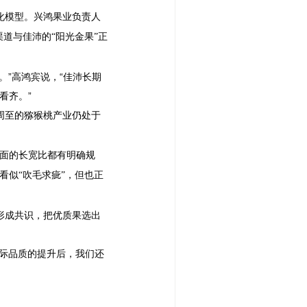
化模型。兴鸿果业负责人
道与佳沛的“阳光金果”正
”高鸿宾说，“佳沛长期
看齐。”
周至的猕猴桃产业仍处于
截面的长宽比都有明确规
看似“吹毛求疵”，但也正
形成共识，把优质果选出
际品质的提升后，我们还