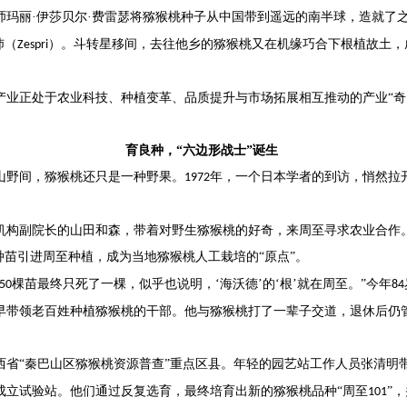
师玛丽·伊莎贝尔·费雷瑟将猕猴桃种子从中国带到遥远的南半球，造就了
沛（
）。斗转星移间，去往他乡的猕猴桃又在机缘巧合下根植故土，
Zespri
产业正处于农业科技、种植变革、品质提升与市场拓展相互推动的产业
“
育良种，
“六边形战士”诞生
山野间，猕猴桃还只是一种野果。
年，一个日本学者的到访，悄然拉
1972
机构副院长的山田和森，带着对野生猕猴桃的好奇，来周至寻求农业合作
”种苗引进周至种植，成为当地猕猴桃人工栽培的“原点”。
棵苗最终只死了一棵，似乎也说明，‘海沃德’的‘根’就在周至。”今年
50
84
早带领老百姓种植猕猴桃的干部。他与猕猴桃打了一辈子交道，退休后仍
西省“秦巴山区猕猴桃资源普查”重点区县。年轻的园艺站工作人员张清明
成立试验站。他们通过反复选育，最终培育出新的猕猴桃品种“周至
”
101