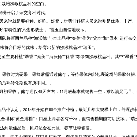
工栽培猕猴桃品种的空白。
猴桃开启了杂交育种时代。
农民来说就是要好种、好吃、好卖，对我们科研人员来说则是优质、丰产、
述所有特性的‘六边形战士’。”雷玉山自信地表示。
队将新西兰品种“海沃德”与本土品种“秦美”作为“父本”和“母本”进行杂
株符合目标的优株，培育出新的猕猴桃品种“瑞玉”。
周至主要种植“翠香”“秦美”“海沃德”“徐香”等绿肉猕猴桃品种。其中“翠香
，采收时为硬果，采摘后需通过储存，等待果体内部包裹淀粉的果胶分解
的后熟转化期也有所不同。
、
月初采收，储存期仅
天左右，
月底基本就销售一空，难以满足元旦、
45
11
新品种认定，
年开始在周至推广种植，最近几年大规模上市，并逐步
2018
的组合堪称“黄金搭档”：口感上两者各有千秋，但销售档期能前后接续，“瑞
达到最佳品质，刚好适合在元旦、春节旺季销售。