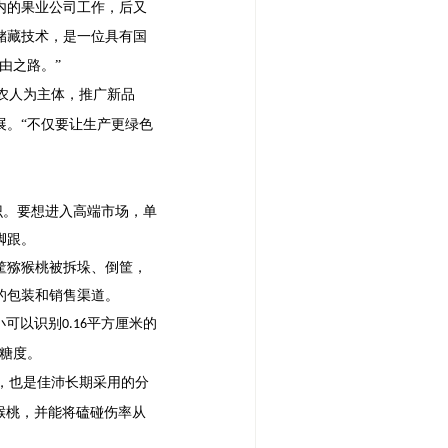
内的果业公司工作，后又
储藏技术，是一位具有国
由之路。”
农人为主体，推广新品
展。“不仅要让生产更绿色
识。要想进入高端市场，单
脚跟。
筐猕猴桃被拆垛、倒筐，
的包装和销售渠道。
小可以识别
平方厘米的
0.16
糖度。
，也是佳沛长期采用的分
猴桃，并能将磕碰伤率从