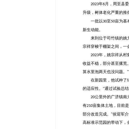
年
月，周至县委
2023
6
升级，树体老化严重的推
一批以
至
亩为基
30
50
新生动能。
来到位于司竹镇的姚
宗祥穿梭于棚架之间，一
年，姚宗祥从村
2023
收益不稳，部分甚至撂荒
算水里泡两天也没问题。”
在新园里，他试种了
的适应性。“通过试验总
公里外的广济镇南
20
有
亩集体土地，目前是
210
部分改造完成。”侯迎军
高标准示范园的带动下，