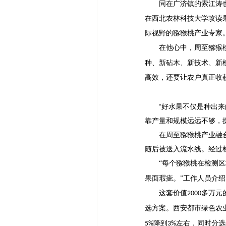
同在广济镇的索江涛
在西北农林科技大学攻读
际视野的猕猴桃产业专家
在他心中，周至猕猴
种、新砧木、新技术、新
高效，还要让农户真正收
“好水果不仅是种出
靠产量和规模远远不够，
在周至猕猴桃产业融
随后被送入流水线。经过
“每个猕猴桃在检测
果面瑕疵。”工作人员介
这套价值
多万元
2000
选方案。西安都市绿色农
降到
左右，同时分选
5%
3%