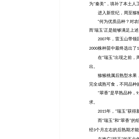
为“秦美”，填补了本土人
进入新世纪，周至猕
“何为优质品种？对
而‘瑞玉’正是能够满足上
年，雷玉山带领团
2007
株种苗中最终选出了
2000
1
在
“瑞玉”出现之前，
出。
猕猴桃属后熟型水果
完全成熟可食，不同品种
“翠香”是早熟品种，
9
求。
年，“瑞玉”获得
2015
而
“瑞玉”和“翠香”
经
个月左右的后熟期才能
3