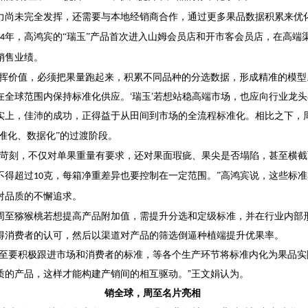
力尚未完全发挥，还需要与本地经销商合作，通过更多果品数据积累来优
年，高鸿宾的“瑞玉”产品首次进入山姆会员店和开市客会员店，在高端渠
4
销售业绩。
发挥价值，必须把果量跑起来，积累不同品种的分选数据，形成精准的模型。
全球范围内保持标准化供应。‘瑞玉’若想站稳高端市场，也应向行业龙头
实上，佳沛的成功，正得益于从田间到市场的全流程标准化。相比之下，
标准化、数据化”的过渡阶段。
为苛刻，不仅对单果重量有要求，还对果面瑕疵、果尖是否塌陷，甚至横
不得超过
克，每箱净重差异也要控制在一定范围。”高鸿宾说，这些标准
10
对品质的不懈追求。
周至猕猴桃若想提高产品附加值，需提升分选和定级标准，并在行业内部
得消费者的认可，然后以渠道对产品的筛选倒逼种植端提升优果率。
周至要积极跟进市场和消费者的标准，等各个生产环节将标准内化为果品实
质的产品，这样才能构建产销间的相互驱动。”王文娟认为。
销全球，周至名片亮相