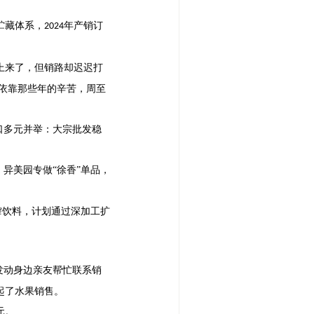
贮藏体系，
年产销订
2024
上来了，但销路却迟迟打
是依靠那些年的辛苦，周至
口多元并举：大宗批发稳
，异美园专做“徐香”单品，
榨饮料，计划通过深加工扩
发动身边亲友帮忙联系销
起了水果销售。
元。