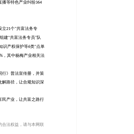
直播等特色产业纠纷
364
设立
个“共富法务专
21
组建“共富法务专员”队
知识产权保护等
类“点单
6
，其中杨梅产业相关法
9%
同行》普法宣传册，并策
化解路径，让合规知识深
富民产业，让共富之路行
的合法权益，请与本网联