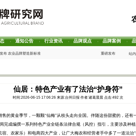
态
通知公告
行业资讯
品牌观点
品牌案例
|
|
|
|
|
式发布 农业品牌塑造新标准
重磅发布 | 芒种品牌
站内
声誉评价研究报告
重磅发布 | 2025
价值评估报告
重磅发布 | 2026
”主题阅读活动在杭州圆满落幕
书香赋能乡村振兴！“
2026中国茶叶区域公
牌生态 创新具有独特整合力的中国品牌叙事
专家观点｜建构富有持
仙居：特色产业有了法治“护身符”
时间:2026-06-15 17:06:26 来源:台州日报 作者:诸葛晨晨 点击:
492
次
销售的黄金季节，一颗颗
“仙梅”从枝头走向全国。伴随这份甜蜜的，还有
法局完成编撰一系列特色产业全链条法律合规（风控）指引，主要涉及种
民宿、农家乐）和电商四大产业，让广大梅农和经营者手中多了一道法治“