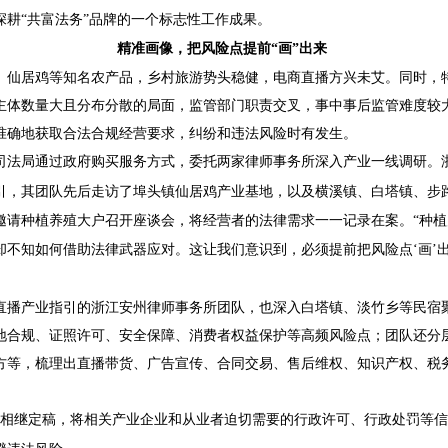
深耕
“共富法务”品牌的一个标志性工作成果。
精准画像，把风险点提前
“画”出来
、仙居鸡等知名农产品，乡村旅游势头稳健，电商直播方兴未艾。同时，
主体数量大且分布分散的局面，监管部门职责交叉，事中事后监管难度较
准确地获取合法合规经营要求，纠纷和违法风险时有发生。
司法局通过政府购买服务方式，委托两家律师事务所深入产业一线调研。
引，其团队先后走访了埠头镇仙居鸡产业基地，以及横溪镇、白塔镇、步
邀请种植养殖大户召开座谈会，将经营者的法律需求一一记录在案。“种
却不知如何借助法律武器应对。这让我们意识到，必须提前把风险点‘画’
直播产业指引的浙江安州律师事务所团队，也深入白塔镇、淡竹乡等民宿
地合规、证照许可、安全保障、消费者权益保护等高频风险点；团队还分
方等，梳理出直播带货、广告宣传、合同交易、售后维权、知识产权、税
相继定稿，将相关产业企业和从业者迫切需要的行政许可、行政处罚等信