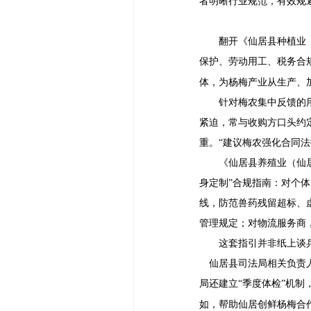
者明晰行业规范，有效规
翻开《仙居县种植业
保护、劳动用工、税务合
体，为杨梅产业从生产、
针对梅农集中反馈的
紧迫，常与收购方口头约
重。
“建议梅农强化合同
《仙居县养殖业（仙
身定制”合规指南：对个
线，防范兽药残留超标、
管理规定；对物流服务商
这套指引并非纸上谈
仙居县司法局相关负责
局还建立
“季度体检”机制
如，帮助仙居创鲜杨梅合