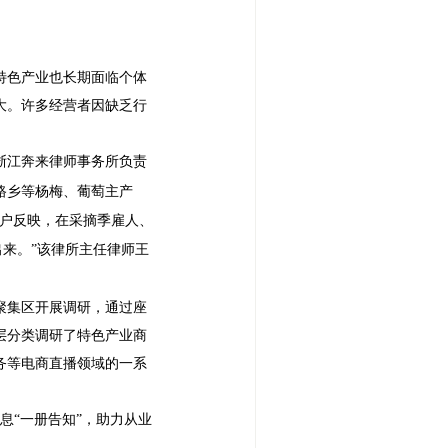
特色产业也长期面临个体
大。许多经营者因缺乏行
浙江奔来律师事务所负责
路乡等杨梅、葡萄主产
植户反映，在采摘季雇人、
出来。”该律所主任律师王
聚集区开展调研，通过座
层分类调研了特色产业商
务等电商直播领域的一系
息“一册告知”，助力从业