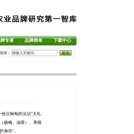
品牌专著
品牌榜单
下载中心
|
|
|
方法论（MBM）正式发布 农业品牌塑造新标准
搜索：
中国茶叶区域公用品牌声誉评价研究报告
中国茶叶企业产品品牌价值评估报告
耕读中国·品牌强农”主题阅读活动在杭州圆满落幕
用品牌价值评估报告
久竞争力的中国品牌生态 创新具有独特整合力的中国品牌叙事
一份沉甸甸的法治“大礼
植（杨梅、油茶）、养殖
护身符”。