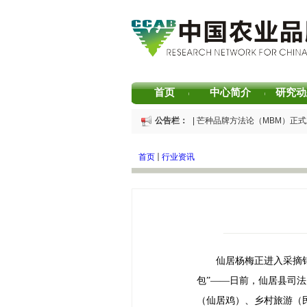
首页
中心简介
研究动
|
|
重磅发布 | 芒种品牌方法论（MBM）正
公告栏：
重磅发布 | 2025中国茶叶区域公用品牌
重磅发布 | 2026中国茶叶企业产品品牌
首页
行业资讯
书香赋能乡村振兴！“耕读中国·品牌强农
2026中国茶叶区域公用品牌价值评估报告
专家观点｜建构富有持久竞争力的中国品
仙居杨梅正进入采摘
包”——日前，仙居县司
（仙居鸡）、乡村旅游（