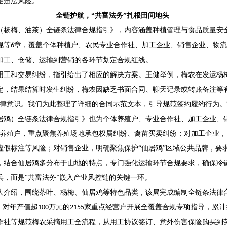
避违法风险。
全链护航，
“共富法务”扎根田间地头
（杨梅、油茶）全链条法律合规指引》，内容涵盖种植管理与食品质量安
规等
章，覆盖个体种植户、农民专业合作社、加工企业、销售企业、物流
6
加工、仓储、运输到营销的各环节划定合规红线。
用工和交易纠纷，指引给出了相应的解决方案。王健举例，梅农在发运杨
定，结果结算时发生纠纷，梅农因缺乏书面合同、聊天记录或转账备注等
法律意识。我们为此整理了详细的合同示范文本，引导规范签约履约行为。
居鸡）全链条法律合规指引》也为个体养殖户、专业合作社、加工企业、
体养殖户，重点聚焦养殖场地承包权属纠纷、禽苗买卖纠纷；对加工企业
虚假标注等风险；对销售企业，明确聚焦保护“仙居鸡”区域公共品牌，要
，结合仙居鸡多分布于山地的特点，专门强化运输环节合规要求，确保冷
兵，而是
“共富法务”嵌入产业风控链的关键一环。
人介绍，围绕茶叶、杨梅、仙居鸡等特色品类，该局完成编制全链条法律
，对年产值超
万元的
家重点经营户开展全覆盖合规专项指导，累计
100
2155
作社等规范梅农采摘用工全流程，从用工协议签订、意外伤害保险购买到