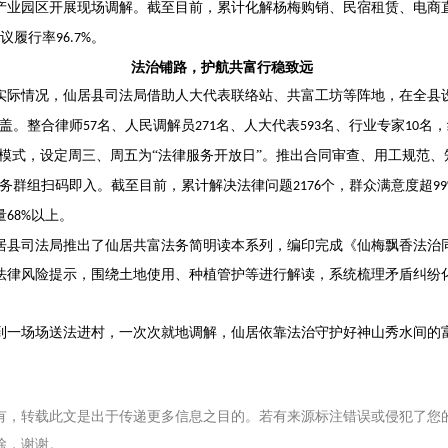
产业园区开展现场调解。截至目前，累计化解杨梅购销、民宿租赁、电商
议履行率
。
96.7%
法治铺路，护航共富行稳致远
实际情况，仙居县司法局借助人大代表联络站、共富工坊等阵地，在全县
覆盖。整合律师
名、人民调解员
名、人大代表
名、行业专家
名，
57
271
593
10
驻模式，设定周三、周五为“法律服务开放日”。推出合同审查、用工规范、
服务群组扫码即入。截至目前，累计解决法律问题
个，群众满意度超
2176
9
量
以上。
68%
居县司法局推出了仙居共富法务简明读本系列，编印完成《仙梅飘香
法治
法律风险提示，围绕土地使用、种植管护等进行解读，系统梳理矛盾纠纷
到一场场送法进村，一次次就地调解，仙居依靠法治守护好神山秀水间的
有，转载此文是出于传递更多信息之目的。若有来源标注错误或侵犯了您
除，谢谢。