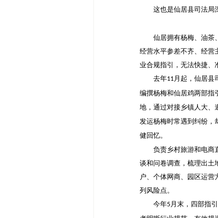
这也是仙居县司法局
仙居拥有杨梅、油茶
经营水平参差不齐、经营
业合规指引，无法快捷、
去年
月起，仙居县
11
编撰杨梅和仙居鸡两部指
地，通过对接乡镇人大、
发运杨梅时常遇到纠纷，
健回忆。
负责乡村旅游和电商
谈和问卷调查，梳理出土
户、个体网商、园区运营
列风险点。
今年
月末，四部指引
5