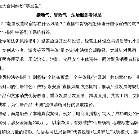
大合同纠纷“零发生”。
接地气、冒热气，法治服务看得见
？”“老屋改造民宿存在什么风险？”“直播带货杨梅怎样避开虚假宣传的坑
产业指引中得到了系统解答。
业专项法务风控指引》涵盖旅游开发与投资、经营主体设立与资质等
个
13
、文创从业者、游客等不同主体“量身定制”法律合规路径。尤其针对民宿
证照办理要求，压实治安、消防、食品安全主体责任，同时聚焦消费者权
线。
业风控法务指引》则坚持
“全链条覆盖、全主体规范”原则，共
章
条，
14
44
出鲜明的仙居特色：依托“永安盾”直播风险防控机制，推动产业发展与规
产品和文旅消费优势赛道，重点发展助农直播、跨境直播、共富工坊、文
成本，为仙居产品“出圈”提供清晰可行的发展路径。
堆砌，而是融合了本地真实案例。例如，电商直播指引纳入了成功调处的
案例，涉及金额超
万元，以案释法，有效维护“仙居杨梅”地理标志品牌
200
下沉解纷力量的缩影。仙居县司法局创新“代表说理
法务释法”联调模式，选
+