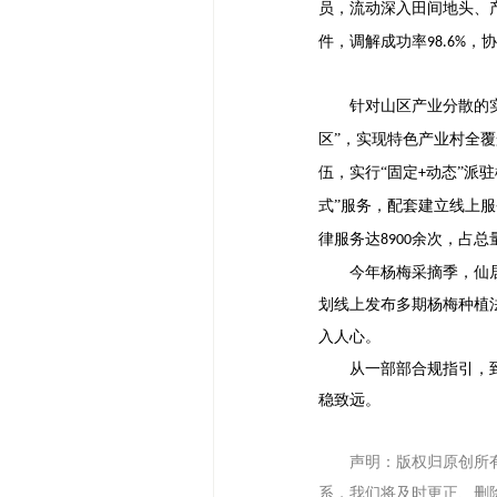
员，流动深入田间地头、
件，调解成功率
，协
98.6%
针对山区产业分散的
区”，实现特色产业村全
伍，实行“固定
动态”派
+
式”服务，配套建立线上
律服务达
余次，占总
8900
今年杨梅采摘季，仙
划线上发布多期杨梅种植
入人心。
从一部部合规指引，
稳致远。
声明：版权归原创所
系，我们将及时更正、删