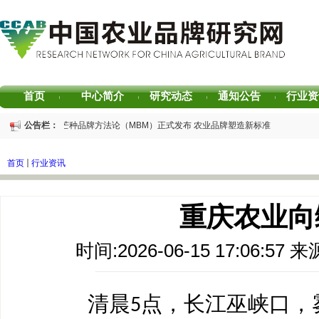
首页
中心简介
研究动态
通知公告
行业资
|
|
|
|
重磅发布 | 芒种品牌方法论（MBM）正式发布 农业品牌塑造新标准
公告栏：
重磅发布 | 2025中国茶叶区域公用品牌声誉评价研究报告
重磅发布 | 2026中国茶叶企业产品品牌价值评估报告
首页
行业资讯
书香赋能乡村振兴！“耕读中国·品牌强农”主题阅读活动在杭州圆满落幕
2026中国茶叶区域公用品牌价值评估报告
专家观点｜建构富有持久竞争力的中国品牌生态 创新具有独特整合力的中国品牌
重庆农业向
时间:2026-06-15 17:06:
清晨
点，长江巫峡口，
5