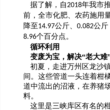
据了解，自
年我市
2018
前，全市化肥、农药施用
降至
公斤、
公斤
14.97
0.082
个百分点。
8.96
循环利用
变废为宝，解决
“老大难
初夏，走进万州区龙沙
间。这些管道一头连着柑
道中流出的沼液，在养猪
料。
这里是三峡库区有名的