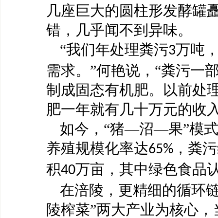
几座巨大的圆柱形发酵罐
错，几乎闻不到异味。
“我们年处理粪污
万吨
3
需求。”何艳说，“粪污一
制成固态有机肥。以前处
肥一年就有几十万元的收入
如今，
“猪—沼—果”模
养殖规模化率达
，粪污
65%
积
万亩，其中绿色食品
40
在涪陵，更精细的循环
陵榨菜”两大产业为核心，