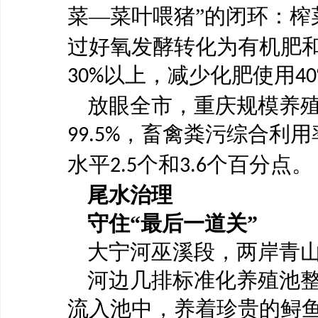
菜—菜叶喂猪”的闭环：榨
过好氧发酵转化为有机肥
以上，减少化肥使用
30%
4
放眼全市，重庆规模养
，畜禽粪污综合利用
99.5%
水平
个和
个百分点。
2.5
3.6
尾水治理
守住
“最后一道关”
大宁河巫溪段，两岸青
河边几排标准化养殖池
流入池中，养着珍贵的鲟