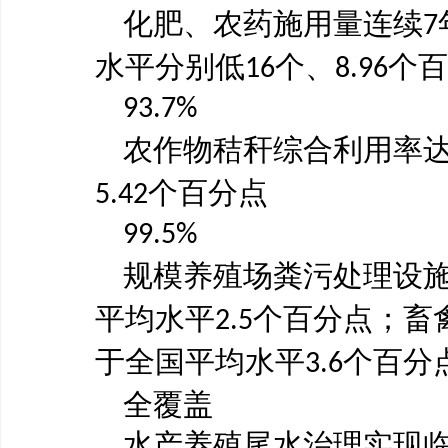
化肥、农药施用量连续
7
水平分别低
个、
个百
16
8.96
93.7%
农作物秸秆综合利用率
个百分点
5.42
99.5%
规模养殖场粪污处理设
平均水平
个百分点；畜
2.5
于全国平均水平
个百分
3.6
全覆盖
水产养殖尾水治理实现