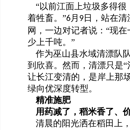
“以前江面上垃圾多得很
着牲畜。”
月
日，站在清
6
9
网，一边对记者说：“现在
少上千吨。”
作为巫山县水域清漂队
到欣喜。然而，清漂只是
让长江变清的，是岸上那场
绿向优深度转型。
精准施肥
用药减了，稻米香了、
清晨的阳光洒在稻田上