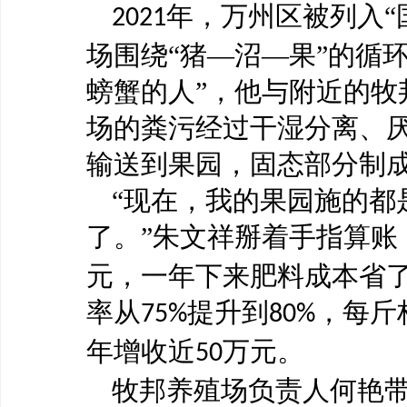
年，万州区被列入“
2021
场围绕“猪—沼—果”的循
螃蟹的人”，他与附近的牧
场的粪污经过干湿分离、
输送到果园，固态部分制
“现在，我的果园施的都
了。”朱文祥掰着手指算账
元，一年下来肥料成本省
率从
提升到
，每斤
75%
80%
年增收近
万元。
50
牧邦养殖场负责人何艳