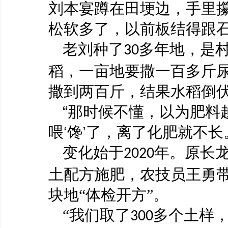
刘本宴蹲在田埂边，手里
松软多了，以前板结得跟石
老刘种了
多年地，是村
30
稻，一亩地要撒一百多斤
撒到两百斤，结果水稻倒伏
“那时候不懂，以为肥料
喂‘馋’了，离了化肥就不长
变化始于
年。原长
2020
土配方施肥，农技员王勇
块地“体检开方”。
“我们取了
多个土样
300