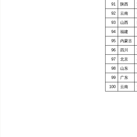
91
陕西
92
云南
93
山西
94
福建
95
内蒙古
96
四川
97
北京
98
山东
99
广东
100
云南