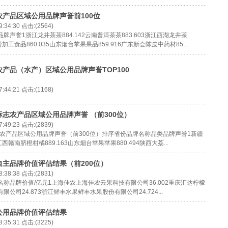
农产品区域公用品牌声誉前100位
:34:30 点击:(2564)
声誉1浙江龙井茶茶884.142云南普洱茶茶883.603浙江西湖龙井茶
粉加工食品860.035山东烟台苹果果品859.916广东新会陈皮中药材85...
农产品（水产）区域公用品牌声誉TOP100
:44:21 点击:(1168)
标志农产品区域公用品牌声誉 （前300位）
:49:23 点击:(2839)
志农产品区域公用品牌声誉（前300位）排序省份品牌名称品类品牌声誉1新疆
2015茶叶区域公用品牌价值
2014茶叶企业产品品牌价值
江西赣南脐橙柑橘889.163山东烟台苹果苹果880.494陕西大荔...
大益
12.82
自主品牌价值评估结果（前200位）
吴裕泰
11.34
:38:38 点击:(2831)
称品牌价值/亿元1上海佳农上海佳农云果科技有限公司36.002重庆汇达柠檬
LUCKY BIRD
7.85
公司24.873浙江鲜丰水果鲜丰水果股份有限公司24.724...
春伦
7.83
域公用品牌价值评估结果
采花
7.82
:35:31 点击:(3225)
更香茗茶
7.53