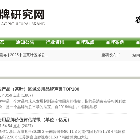
态
通知公告
行业资讯
品牌观点
品牌案例
|
|
|
|
|
布 | 2025中国茶叶区域公...
重磅发布 | 芒种品牌方法论
站内
乡村振兴！“耕读中国·...
重磅发布 | 2026中国茶
观点｜建构富有持久竞争力...
2026中国茶叶区域公用品
农产品（茶叶）区域公用品牌声誉TOP100
:43:59 点击:(1807)
学中是一个对品牌未来发展起到决定性因素的指标，指的是消费者等相关利益
，是一个品牌制胜市场的法宝。自2019年起，中国地理标...
域公用品牌价值评估结果（单位：亿元）
:54:54 点击:(2027)
 浙江西湖龙井86.39 2 云南普洱茶86.11 3 河南信阳毛尖81.78 4 福建福
湘茶72.50 6 江苏洞庭山碧螺春61.53 7 福建武夷山大红...