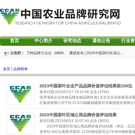
首页
中心简介
研究动态
通知公告
行业资
|
|
|
|
重磅发布 | 芒种品牌方法论（MBM...
公告栏：
重磅发布 | 2025中国茶叶区域公...
重磅发布 | 2026中国茶叶企业产...
书香赋能乡村振兴！“耕读中国·...
2026中国茶叶区域公用品牌价值评...
专家观点｜建构富有持久竞争力...
首页
品牌榜单
2023中国茶叶企业产品品牌价值评估结果前100
发布日期:2023/07/17 19:10:48 点击:(3784)
排序省份企业名称品牌名称品牌价值1北京北京吴裕泰茶业股份
红集团有限公司宁红15.623福建福建新坦洋集团股份有限公司新坦
2023中国茶叶区域公用品牌价值评估结果
发布日期:2023/06/14 10:07:49 点击:(3853)
2023中国茶叶区域公用品牌价值评估结果（单位：亿元
龙井82.642云南普洱茶82.213河南信阳毛尖79.844湖南潇湘茶