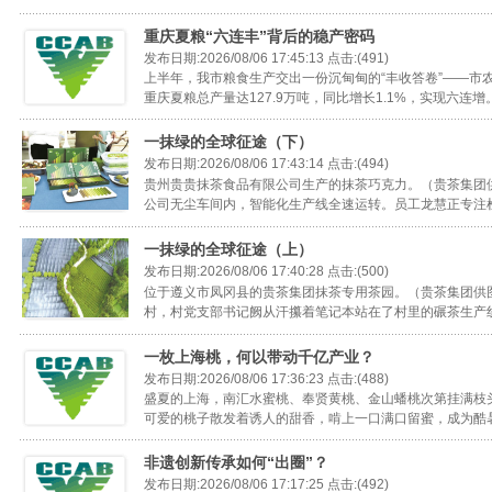
重庆夏粮“六连丰”背后的稳产密码
发布日期:2026/08/06 17:45:13 点击:(491)
上半年，我市粮食生产交出一份沉甸甸的“丰收答卷”——市农
重庆夏粮总产量达127.9万吨，同比增长1.1%，实现六连增。
一抹绿的全球征途（下）
发布日期:2026/08/06 17:43:14 点击:(494)
贵州贵贵抹茶食品有限公司生产的抹茶巧克力。（贵茶集团
公司无尘车间内，智能化生产线全速运转。员工龙慧正专注检
一抹绿的全球征途（上）
发布日期:2026/08/06 17:40:28 点击:(500)
位于遵义市凤冈县的贵茶集团抹茶专用茶园。（贵茶集团供图
2015茶叶区域公用品牌
村，村党支部书记阙从汗攥着笔记本站在了村里的碾茶生产线
一枚上海桃，何以带动千亿产业？
发布日期:2026/08/06 17:36:23 点击:(488)
盛夏的上海，南汇水蜜桃、奉贤黄桃、金山蟠桃次第挂满枝
可爱的桃子散发着诱人的甜香，啃上一口满口留蜜，成为酷暑天
非遗创新传承如何“出圈”？
发布日期:2026/08/06 17:17:25 点击:(492)