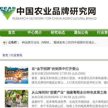
首页
中心简介
研究动态
通知公告
行业资
|
|
|
|
重磅发布 | 芒种品牌方法论（MBM...
公告栏：
重磅发布 | 2025中国茶叶区域公...
重磅发布 | 2026中国茶叶企业产...
书香赋能乡村振兴！“耕读中国·...
2026中国茶叶区域公用品牌价值评...
专家观点｜建构富有持久竞争力...
首页
行业资讯
在“金字招牌”的矩阵中打开黄山
发布日期:2026/08/06 17:55:50 点击:(500)
夏夜，黟县宏村热闹上演鱼灯巡游。本报通讯员许家栋摄黄
通讯员潘祯祥摄提起黄山，人们首先想到的是奇松云海、徽派古
从山海间到“甜蜜产业” 福建葡萄走出特色发展之路
发布日期:2026/08/06 17:48:38 点击:(493)
盛夏时节，迎来葡萄成熟季。在福安市晓阳镇，连片葡萄园
周宁、寿宁等高海拔山区，错峰上市的晚熟葡萄也逐渐成为市场上