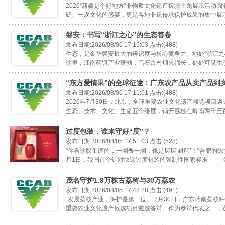
2026“新疆是个好地方”非物质文化遗产援疆主题展示活动
磋、一次文化的盛宴，更是各地非遗传承保护成果的集中展示。
磐安：书写“浙江之心”的生态答卷
发布日期:2026/08/06 17:15:03 点击:(488)
生态，是金华磐安最大的辨识度与核心竞争力。地处“浙江之
这里，江南药镇产业蓬勃，乌石古村烟火绵长，处处可见生态保
“东方爱情果”的全球征途：广东农产品从卖产品到
发布日期:2026/08/06 17:11:01 点击:(488)
2026年7月30日，北京，全球重要农业文化遗产候选项目
生态、技术、文化、生命五个维度，铺开荔枝在岭南两千三百多
过度包装，谁来守好“度”？
发布日期:2026/08/05 17:51:03 点击:(528)
“你看这胶带缠的，一圈叠一圈，像是层层‘封印’！”合肥的陈
月1日，我国首个针对快递过度包装的强制性国家标准——《限
茂名守护1.9万株古荔树与30万荔农
发布日期:2026/08/05 17:48:28 点击:(491)
“发展荔枝产业，保护是第一位。”7月30日，广东岭南荔
重要农业文化遗产候选项目遴选答辩。作为参辩代表之一，茂名