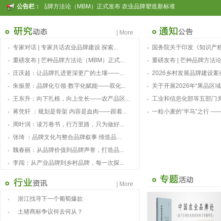
重磅发布 | 芒种品牌方法论（MBM）正式发布 农业品牌塑造新标准
公告栏：
重磅发布 | 2025中国茶叶区域公用品牌声誉评价研究报告
重磅发布 | 2026中国茶叶企业产品品牌价值评估报告
2024中国茶叶区域公用品
| More
书香赋能乡村振兴！“耕读中国·品牌强农”主题阅读活动在杭州圆满落幕
评估结果（单位：亿元）
西湖龙井
84
专家对话 | 专家共话农业品牌建设 探索...
国务院关于印发《知识产权
2026中国茶叶区域公用品牌价值评估报告
专家观点｜建构富有持久竞争力的中国品牌生态 创新具有独特整合力的中国品牌叙事
普洱茶
83
重磅发布 | 芒种品牌方法论（MBM）正式...
重磅发布 | 芒种品牌方法论
庄庆超：让品牌扎进更深更广的土壤——...
2026乡村发展品牌建设
信阳毛尖
80
朱振昱：品牌化引领·数字化赋能——双化...
关于开展2026年“果品区
福鼎白茶
70
王东升：向下扎根，向上生长——农产品区...
工业和信息化部等五部门关
潇湘茶
70
蒋凭轩 ：规划是骨架 内容是血肉——跟着...
一粒小麦的“半马”之行 ——
洞庭山碧螺春
56
周叶润：读万卷书，行万里路，只为做好...
武夷山大红袍
55
张琦 ：品牌文化与整合品牌叙事 缔造品...
大佛龙井
55
魏春丽：从品牌价值到品牌声誉，打造品...
安吉白茶
54
李闯：从产业品牌到乡村品牌，每一次探...
蒙顶山茶
54
| More
浙江找寻下一个葡萄爆款
土猪商标争议何去何从？