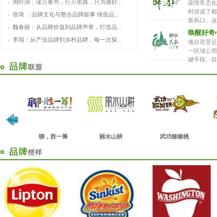
周叶润：读万卷书，行万里路，只为做好...
疫情常态化
村游成了都
张琦 ：品牌文化与整合品牌叙事 缔造品...
新风口。这.
魏春丽：从品牌价值到品牌声誉，打造品...
唤醒好奇
李闯：从产业品牌到乡村品牌，每一次探...
项目背景近
一区域公用
键手段。目.
米
聊，胜一筹
丽水山耕
武功猕猴桃