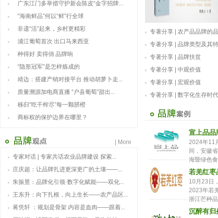
广东江门多举措守护新会陈皮“金字招牌...
“海南鲜品”何以“鲜”行全球
非遗“活”起来，乡村更精彩
专著分享 | 农产品品牌的
浦江葡萄首次 出口马来西亚
专著分享 | 品牌类型及其
种得好 卖得俏 品牌响
专著分享 | 品牌扶贫
“隐形冠军”是怎样炼成的
专著分享 | 中观价值
靖边：搭建产销对接平台 推动胡萝卜走...
专著分享 | 宏观价值
质量溯源加电商直播 “户县葡萄”甜出...
专著分享 | 数字化生存时
秭归“吃干榨尽”每一颗脐橙
商标权的保护边界在哪里？
宣上品品
| More
2024年
间，安徽省
专家对话 | 专家共话农业品牌建设 探索...
海暨绿色食品
庄庆超：让品牌扎进更深更广的土壤——...
若羌红枣
10月23
朱振昱：品牌化引领·数字化赋能——双化...
2023年
王东升：向下扎根，向上生长——农产品区...
浙江芒种品牌
蒋凭轩 ：规划是骨架 内容是血肉——跟着...
沉醉有归